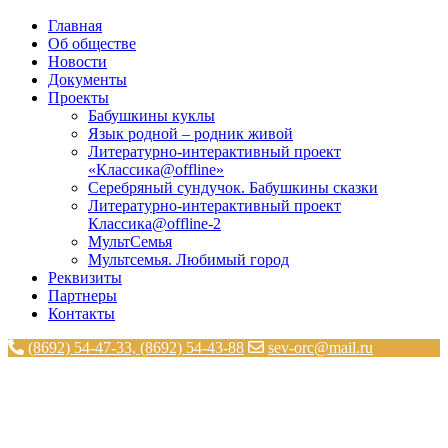
Главная
Об обществе
Новости
Документы
Проекты
Бабушкины куклы
Язык родной – родник живой
Литературно-интерактивный проект
«Классика@offline»
Серебряный сундучок. Бабушкины сказки
Литературно-интерактивный проект
Классика@offline-2
МультСемья
Мультсемья. Любимый город
Реквизиты
Партнеры
Контакты
(8692) 54-47-33, (8692) 54-43-88
sev-orc@mail.ru