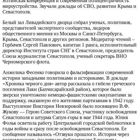
Ялтинская конференция и современная полицентричность
мироустройства. Звучали доклады об СВО, развитии Крыма и
Севастополя.
Белый зал Ливадийского дворца собрал ученых, политиков,
представителей экспертного сообщества, лидеров
общественного мнения из Москвы и Санкт-Петербурга,
Крыма, Севастополя и других регионов. Модератор чтений –
Горбачев Сергей Павлович, капитан 1 ранга, исполнительный
директор Института стран СНГ в Севастополе, председатель
Союза журналистов Севастополя, ученый секретарь ВНО
Черноморского флота.
Анжелика Фесенко говорила о фальсификации современной
истории западными политиками и историками. В докладе
«Хроника черного дня» автор рассказала о гибели греческого
поселения Лаки (Бахчисарайский район), которое было
зверски уничтожено немецко-фашистскими оккупантами за
поддержку, оказанную его жителями партизанам в 1942 году.
Выступление Виктории Невзоровой было посвящено В.Ф.
Жукову — Герою Советского Союза, участнику освобождения
Севастополя и штурма Сапун-горы в мае 1944 года. Юлия
Фольк осветила работу Центральной городской библиотеки в
годы войны и сразу после освобождения Севастополя. Ее
сообщение называлось «Отзвуки прошлого. История через
воспоминания» (из тетради библиотекаря Елизаветы