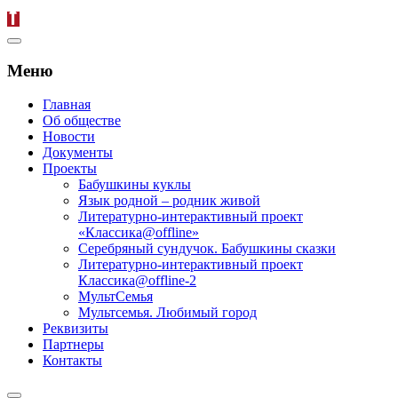
Меню
Главная
Об обществе
Новости
Документы
Проекты
Бабушкины куклы
Язык родной – родник живой
Литературно-интерактивный проект
«Классика@offline»
Серебряный сундучок. Бабушкины сказки
Литературно-интерактивный проект
Классика@offline-2
МультСемья
Мультсемья. Любимый город
Реквизиты
Партнеры
Контакты