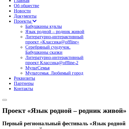
Главная
Об обществе
Новости
Документы
Проекты
Бабушкины куклы
Язык родной – родник живой
Литературно-интерактивный
проект «Классика@offline»
Серебряный сундучок.
Бабушкины сказки
Литературно-интерактивный
проект Классика@offline-2
МультСемья
Мультсемья. Любимый город
Реквизиты
Партнеры
Контакты
Проект «Язык родной – родник живой»
Первый региональный фестиваль «Язык родной