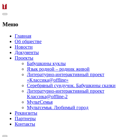
Меню
Главная
Об обществе
Новости
Документы
Проекты
Бабушкины куклы
Язык родной – родник живой
Литературно-интерактивный проект
«Классика@offline»
Серебряный сундучок. Бабушкины сказки
Литературно-интерактивный проект
Классика@offline-2
МультСемья
Мультсемья. Любимый город
Реквизиты
Партнеры
Контакты