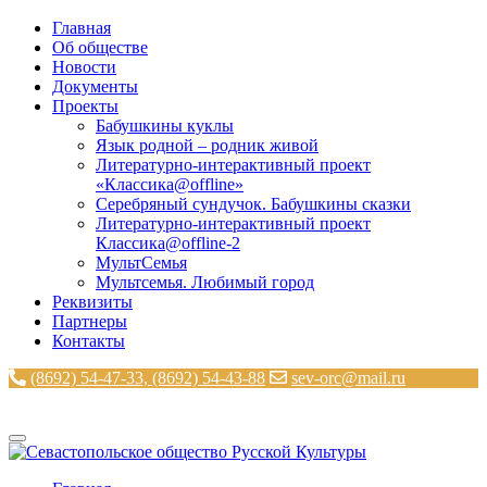
Главная
Об обществе
Новости
Документы
Проекты
Бабушкины куклы
Язык родной – родник живой
Литературно-интерактивный проект
«Классика@offline»
Серебряный сундучок. Бабушкины сказки
Литературно-интерактивный проект
Классика@offline-2
МультСемья
Мультсемья. Любимый город
Реквизиты
Партнеры
Контакты
(8692) 54-47-33, (8692) 54-43-88
sev-orc@mail.ru