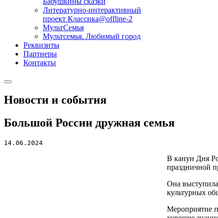
Бабушкины сказки
Литературно-интерактивный
проект Классика@offline-2
МультСемья
Мультсемья. Любимый город
Реквизиты
Партнеры
Контакты
Новости и события
Большой России дружная семья
14.06.2024
В канун Дня Р
праздничной п
Она выступила
культурных об
Мероприятие п
хорошее знани