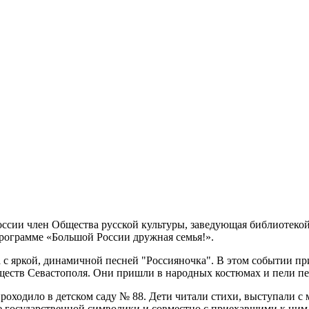
оссии член Общества русской культуры, заведующая библиотек
рограмме «Большой России дружная семья!».
 с яркой, динамичной песней "Россияночка". В этом событии пр
ществ Севастополя. Они пришли в народных костюмах и пели пе
роходило в детском саду № 88. Дети читали стихи, выступали 
е государственной символики и совместно с приехавшими к ним