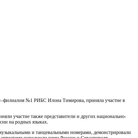
ой–филиалом №1 РИБС Илона Тимирова, приняла участие в
иняли участие также представители и других национально-
сни на родных языках.
с музыкальными и танцевальными номерами, демонстрировали
 артистами исполнили гимн России и Севастополя.