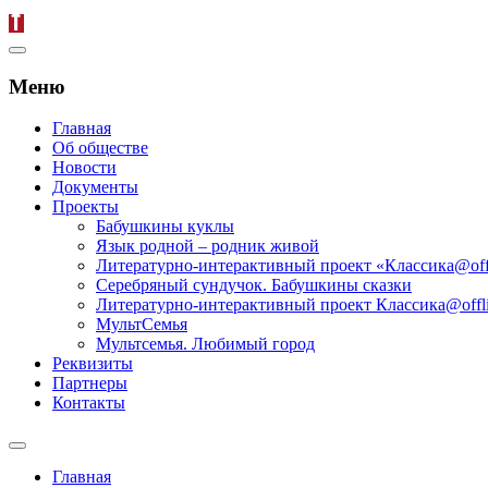
Меню
Главная
Об обществе
Новости
Документы
Проекты
Бабушкины куклы
Язык родной – родник живой
Литературно-интерактивный проект «Классика@off
Серебряный сундучок. Бабушкины сказки
Литературно-интерактивный проект Классика@offli
МультСемья
Мультсемья. Любимый город
Реквизиты
Партнеры
Контакты
Главная