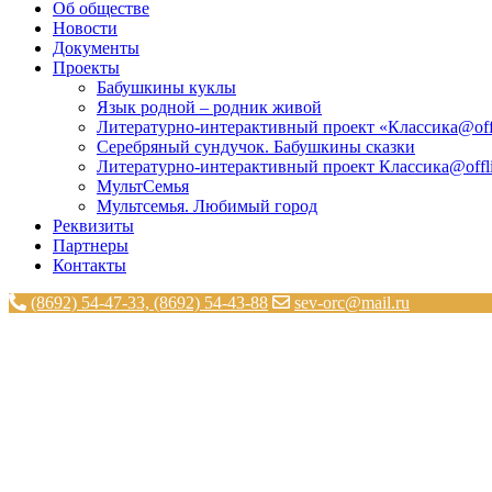
Об обществе
Новости
Документы
Проекты
Бабушкины куклы
Язык родной – родник живой
Литературно-интерактивный проект «Классика@off
Серебряный сундучок. Бабушкины сказки
Литературно-интерактивный проект Классика@offli
МультСемья
Мультсемья. Любимый город
Реквизиты
Партнеры
Контакты
(8692) 54-47-33, (8692) 54-43-88
sev-orc@mail.ru