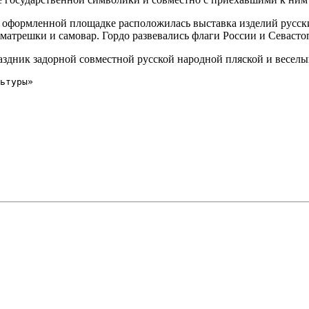
 оформленной площадке расположилась выставка изделий русских
атрешки и самовар. Гордо развевались флаги России и Севасто
аздник задорной совместной русской народной пляской и весел
ьтуры»